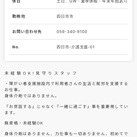
休日
土日、GW・夏季休暇・年末年始あり
勤務地
四日市市
お問い合わせ先
059-340-9100
No.
四日市‐介護支援‐01
未 経 験 O K ! 見 守 り ス タ ッ フ
・障がい者支援施設内で利用者さんの生活と就労を支援する
お仕事。
身体介助ではありません。
『お世話する』じゃなく『一緒に過ごす』事を重要視してい
ます。
無資格・未経験OK
身体介助はありません、力仕事も一切ありません、初めてで